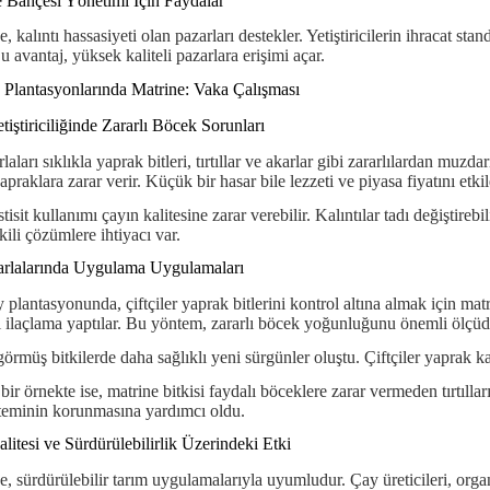
Bahçesi Yönetimi İçin Faydalar
, kalıntı hassasiyeti olan pazarları destekler. Yetiştiricilerin ihracat sta
u avantaj, yüksek kaliteli pazarlara erişimi açar.
 Plantasyonlarında Matrine: Vaka Çalışması
tiştiriciliğinde Zararlı Böcek Sorunları
laları sıklıkla yaprak bitleri, tırtıllar ve akarlar gibi zararlılardan muzda
praklara zarar verir. Küçük bir hasar bile lezzeti ve piyasa fiyatını etkil
tisit kullanımı çayın kalitesine zarar verebilir. Kalıntılar tadı değiştirebi
kili çözümlere ihtiyacı var.
rlalarında Uygulama Uygulamaları
y plantasyonunda, çiftçiler yaprak bitlerini kontrol altına almak için ma
i ilaçlama yaptılar. Bu yöntem, zararlı böcek yoğunluğunu önemli ölçüde
görmüş bitkilerde daha sağlıklı yeni sürgünler oluştu. Çiftçiler yaprak k
ir örnekte ise, matrine bitkisi faydalı böceklere zarar vermeden tırtılları
teminin korunmasına yardımcı oldu.
litesi ve Sürdürülebilirlik Üzerindeki Etki
e, sürdürülebilir tarım uygulamalarıyla uyumludur. Çay üreticileri, organ