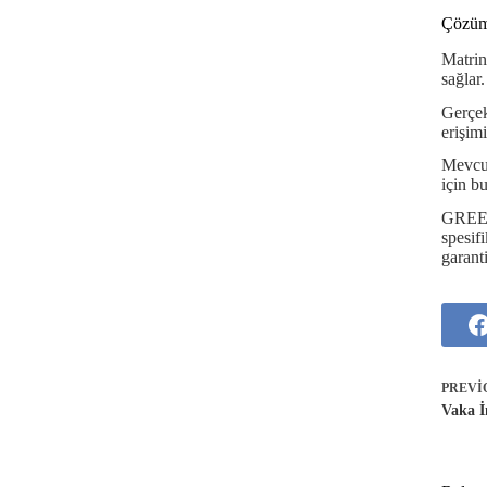
Çözü
Matrin
sağlar.
Gerçek
erişim
Mevcut
için 
GREE
spesif
garant
PREVI
Vaka İ