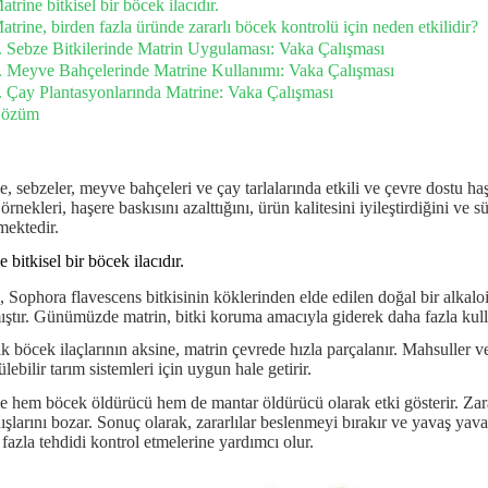
atrine bitkisel bir böcek ilacıdır.
atrine, birden fazla üründe zararlı böcek kontrolü için neden etkilidir?
. Sebze Bitkilerinde Matrin Uygulaması: Vaka Çalışması
. Meyve Bahçelerinde Matrine Kullanımı: Vaka Çalışması
. Çay Plantasyonlarında Matrine: Vaka Çalışması
özüm
e, sebzeler, meyve bahçeleri ve çay tarlalarında etkili ve çevre dostu haş
rnekleri, haşere baskısını azalttığını, ürün kalitesini iyileştirdiğini ve 
mektedir.
 bitkisel bir böcek ilacıdır.
 Sophora flavescens bitkisinin köklerinden elde edilen doğal bir alkaloidd
ştır. Günümüzde matrin, bitki koruma amacıyla giderek daha fazla kull
ik böcek ilaçlarının aksine, matrin çevrede hızla parçalanır. Mahsuller 
lebilir tarım sistemleri için uygun hale getirir.
e hem böcek öldürücü hem de mantar öldürücü olarak etki gösterir. Zarar
ışlarını bozar. Sonuç olarak, zararlılar beslenmeyi bırakır ve yavaş yavaş 
 fazla tehdidi kontrol etmelerine yardımcı olur.