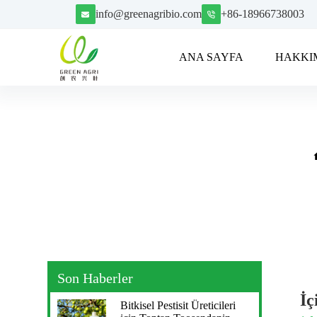
S
info@greenagribio.com
+86-18966738003
k
i
p
ANA SAYFA
HAKKI
t
o
c
o
n
t
e
n
t
Son Haberler
İç
Bitkisel Pestisit Üreticileri