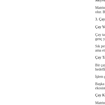
Meyve 
Matrine
olur. B
3. Çay
Çay Ye
Çay tar
genç ya
Sık pes
ama et
Çay Ta
Bir ça
hedefl
İşlem 
Başka b
ekosis
Çay Ka
Matrin