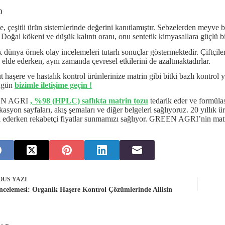
m
e, çeşitli ürün sistemlerinde değerini kanıtlamıştır. Sebzelerden meyve b
 Doğal kökeni ve düşük kalıntı oranı, onu sentetik kimyasallara güçlü bir 
 dünya örnek olay incelemeleri tutarlı sonuçlar göstermektedir. Çiftçiler 
i elde ederken, aynı zamanda çevresel etkilerini de azaltmaktadırlar.
 haşere ve hastalık kontrol ürünlerinize matrin gibi bitki bazlı kontro
bugün
bizimle iletişime geçin !
N AGRI
, %98 (HPLC) saflı
k
ta matrin tozu
tedarik eder ve formülas
ikasyon sayfaları, akış şemaları ve diğer belgeleri sağlıyoruz. 20 yıllık 
i ederken rekabetçi fiyatlar sunmamızı sağlıyor. GREEN AGRI’nin matrini, p
OUS
YAZI
ncelemesi: Organik Haşere Kontrol Çözümlerinde Allisin