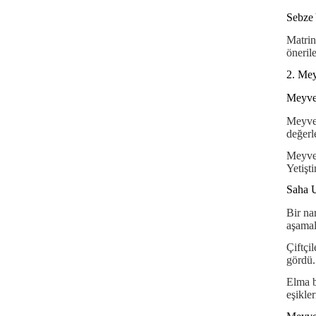
Sebze 
Matrin
öneril
2. Mey
Meyve 
Meyve 
değerl
Meyve 
Yetişt
Saha U
Bir na
aşamala
Çiftçi
gördü.
Elma b
eşikler