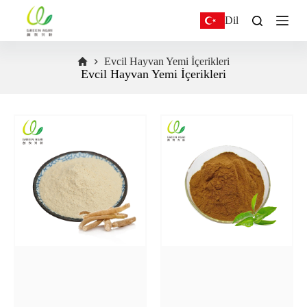
S
Dil
k
i
p
Evcil Hayvan Yemi İçerikleri
t
Evcil Hayvan Yemi İçerikleri
o
c
o
n
t
e
n
t