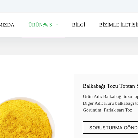
MIZDA
ÜRÜN:% S
BİLGİ
BİZİMLE İLETİŞ
Balkabağı Tozu Toptan S
Ürün Adı: Balkabağı tozu to
Diğer Adı: Kuru balkabağı t
Görünüm: Parlak sarı Toz
SORUŞTURMA GÖND