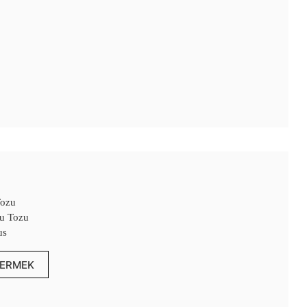
Tozu
u Tozu
us
ERMEK