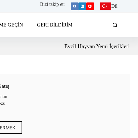
Bizi takip et:
Dil
İME GEÇİN
GERİ BİLDİRİM
Evcil Hayvan Yemi İçerikleri
atış
ptan
ozu
ERMEK