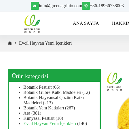
S
info@greenagribio.com
+86-18966738003
k
i
p
ANA SAYFA
HAKKI
t
o
c
o
Evcil Hayvan Yemi İçerikleri
n
t
e
n
t
Ürün kategorisi
Botanik Pestisit
(66)
Botanik Gübre Katkı Maddeleri
(12)
Botanik Hayvansal Çözüm Katkı
Maddeleri
(213)
Botanik Yem Katkıları
(267)
Ara
(381)
Kimyasal Pestisit
(10)
Evcil Hayvan Yemi İçerikleri
(146)