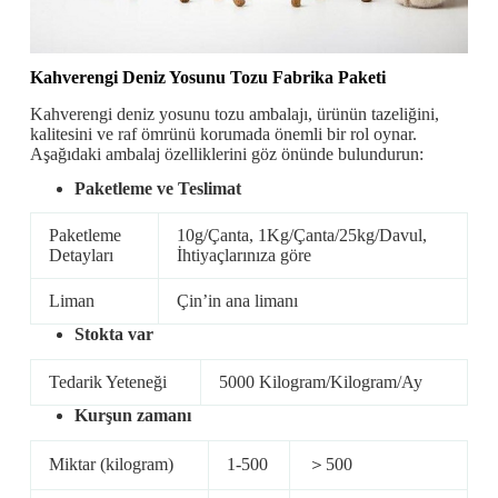
Kahverengi Deniz Yosunu
Tozu Fabrika Paketi
Kahverengi deniz yosunu tozu ambalajı, ürünün tazeliğini,
kalitesini ve raf ömrünü korumada önemli bir rol oynar.
Aşağıdaki ambalaj özelliklerini göz önünde bulundurun:
Paketleme ve Teslimat
Paketleme
10g/Çanta, 1Kg/Çanta/25kg/Davul,
Detayları
İhtiyaçlarınıza göre
Liman
Çin’in ana limanı
Stokta var
Tedarik Yeteneği
5000 Kilogram/Kilogram/Ay
Kurşun zamanı
Miktar (kilogram)
1-500
＞500