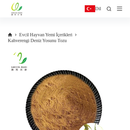
S
Dil
k
i
p
t
o
Evcil Hayvan Yemi İçerikleri
c
Kahverengi Deniz Yosunu Tozu
o
n
t
e
n
t