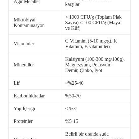
Ağır Metaller
karşılar
< 1000 CFU/g (Toplam Plak
Mikrobiyal
Sayısı) < 100 CFU/g (Maya
Kontaminasyon
ve Küf)
C Vitamini (5-10 mg/g), K
Vitaminler
Vitamini, B vitaminleri
Kalsiyum (100-300 mg/100g),
Mineraller
Magnezyum, Potasyum,
Demir, Çinko, İyot
Lif
~%25-40
Karbonhidratlar
%50-70
Yağ İçeriği
≤ %3
Proteinler
%5-15
Belirli bir oranda suda