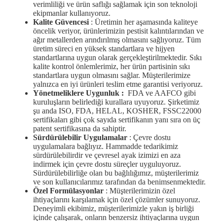
verimliliği ve ürün saflığı sağlamak için son teknoloji
ekipmanlar kullanıyoruz.
Kalite Güvencesi
: Üretimin her aşamasında kaliteye
öncelik veriyor, ürünlerimizin pestisit kalıntılarından ve
ağır metallerden arındırılmış olmasını sağlıyoruz. Tüm
üretim süreci en yüksek standartlara ve hijyen
standartlarına uygun olarak gerçekleştirilmektedir. Sıkı
kalite kontrol önlemlerimiz, her ürün partisinin sıkı
standartlara uygun olmasını sağlar. Müşterilerimize
yalnızca en iyi ürünleri teslim etme garantisi veriyoruz.
Yönetmeliklere Uygunluk
:
FDA ve AAFCO gibi
kuruluşların belirlediği kurallara uyuyoruz. Şirketimiz
şu anda ISO, FDA, HELAL, KOSHER, FSSC22000
sertifikaları gibi çok sayıda sertifikanın yanı sıra on üç
patent sertifikasına da sahiptir.
Sürdürülebilir Uygulamalar
: Çevre dostu
uygulamalara bağlıyız. Hammadde tedarikimiz
sürdürülebilirdir ve çevresel ayak izimizi en aza
indirmek için çevre dostu süreçler uyguluyoruz.
Sürdürülebilirliğe olan bu bağlılığımız, müşterilerimiz
ve son kullanıcılarımız tarafından da benimsenmektedir.
Özel Formülasyonlar
: Müşterilerimizin özel
ihtiyaçlarını karşılamak için özel çözümler sunuyoruz.
Deneyimli ekibimiz, müşterilerimizle yakın iş birliği
içinde çalışarak, onların benzersiz ihtiyaçlarına uygun