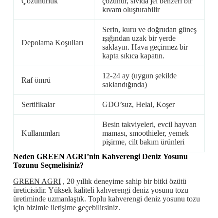
Çözünürlük
çözünür, sıvıda jel benzeri bir
kıvam oluşturabilir
Serin, kuru ve doğrudan güneş
ışığından uzak bir yerde
Depolama Koşulları
saklayın. Hava geçirmez bir
kapta sıkıca kapatın.
12-24 ay (uygun şekilde
Raf ömrü
saklandığında)
Sertifikalar
GDO’suz, Helal, Koşer
Besin takviyeleri, evcil hayvan
Kullanımları
maması, smoothieler, yemek
pişirme, cilt bakım ürünleri
Neden GREEN AGRI’nin
Kahverengi Deniz
Yosunu
Tozunu Seçmelisiniz?
GREEN AGRI
, 20 yıllık deneyime sahip bir bitki özütü
üreticisidir. Yüksek kaliteli kahverengi deniz yosunu tozu
üretiminde uzmanlaştık. Toplu kahverengi deniz yosunu tozu
için bizimle iletişime geçebilirsiniz.