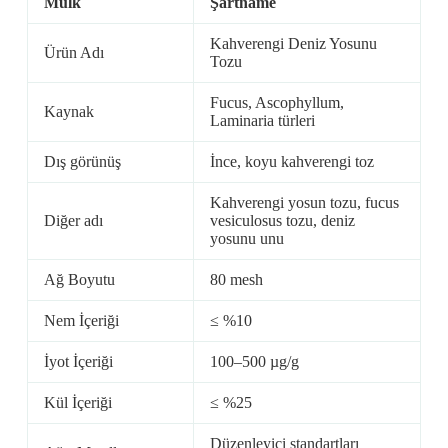
Mülk
Şartname
Kahverengi Deniz Yosunu
Ürün Adı
Tozu
Fucus, Ascophyllum,
Kaynak
Laminaria türleri
Dış görünüş
İnce, koyu kahverengi toz
Kahverengi yosun tozu, fucus
Diğer adı
vesiculosus tozu, deniz
yosunu unu
Ağ Boyutu
80 mesh
Nem İçeriği
≤ %10
İyot İçeriği
100–500 µg/g
Kül İçeriği
≤ %25
Düzenleyici standartları