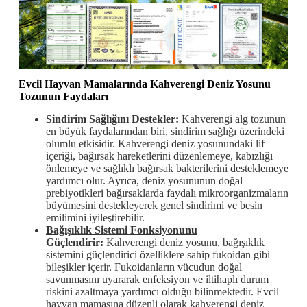
Evcil Hayvan Mamalarında Kahverengi Deniz Yosunu
Tozunun Faydaları
Sindirim Sağlığını Destekler:
Kahverengi alg tozunun
en büyük faydalarından biri, sindirim sağlığı üzerindeki
olumlu etkisidir. Kahverengi deniz yosunundaki lif
içeriği, bağırsak hareketlerini düzenlemeye, kabızlığı
önlemeye ve sağlıklı bağırsak bakterilerini desteklemeye
yardımcı olur. Ayrıca, deniz yosununun doğal
prebiyotikleri bağırsaklarda faydalı mikroorganizmaların
büyümesini destekleyerek genel sindirimi ve besin
emilimini iyileştirebilir.
Bağışıklık Sistemi Fonksiyonunu
Güçlendirir:
Kahverengi deniz yosunu, bağışıklık
sistemini güçlendirici özelliklere sahip fukoidan gibi
bileşikler içerir. Fukoidanların vücudun doğal
savunmasını uyararak enfeksiyon ve iltihaplı durum
riskini azaltmaya yardımcı olduğu bilinmektedir. Evcil
hayvan mamasına düzenli olarak kahverengi deniz