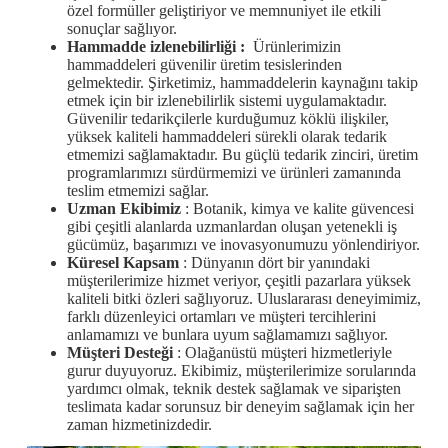
özel formüller geliştiriyor ve memnuniyet ile etkili
sonuçlar sağlıyor.
Hammadde izlenebilirliği
:
Ürünlerimizin
hammaddeleri güvenilir üretim tesislerinden
gelmektedir. Şirketimiz, hammaddelerin kaynağını takip
etmek için bir izlenebilirlik sistemi uygulamaktadır.
Güvenilir tedarikçilerle kurduğumuz köklü ilişkiler,
yüksek kaliteli hammaddeleri sürekli olarak tedarik
etmemizi sağlamaktadır. Bu güçlü tedarik zinciri, üretim
programlarımızı sürdürmemizi ve ürünleri zamanında
teslim etmemizi sağlar.
Uzman Ekibimiz
: Botanik, kimya ve kalite güvencesi
gibi çeşitli alanlarda uzmanlardan oluşan yetenekli iş
gücümüz, başarımızı ve inovasyonumuzu yönlendiriyor.
Küresel Kapsam
: Dünyanın dört bir yanındaki
müşterilerimize hizmet veriyor, çeşitli pazarlara yüksek
kaliteli bitki özleri sağlıyoruz. Uluslararası deneyimimiz,
farklı düzenleyici ortamları ve müşteri tercihlerini
anlamamızı ve bunlara uyum sağlamamızı sağlıyor.
Müşteri Desteği
: Olağanüstü müşteri hizmetleriyle
gurur duyuyoruz. Ekibimiz, müşterilerimize sorularında
yardımcı olmak, teknik destek sağlamak ve siparişten
teslimata kadar sorunsuz bir deneyim sağlamak için her
zaman hizmetinizdedir.