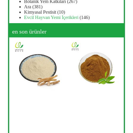
Botanik Yem Katkıları
(267)
Ara
(381)
Kimyasal Pestisit
(10)
Evcil Hayvan Yemi İçerikleri
(146)
en son ürünler